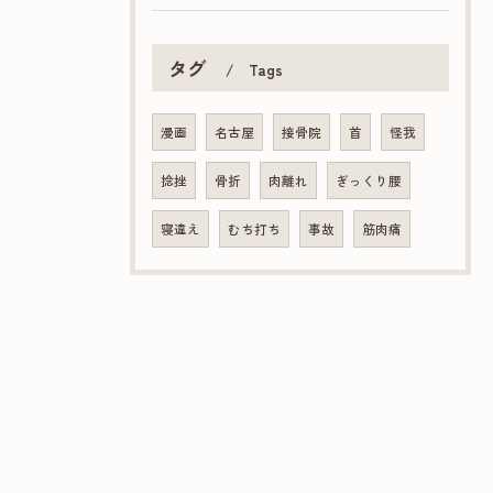
タグ
Tags
漫画
名古屋
接骨院
首
怪我
捻挫
骨折
肉離れ
ぎっくり腰
寝違え
むち打ち
事故
筋肉痛