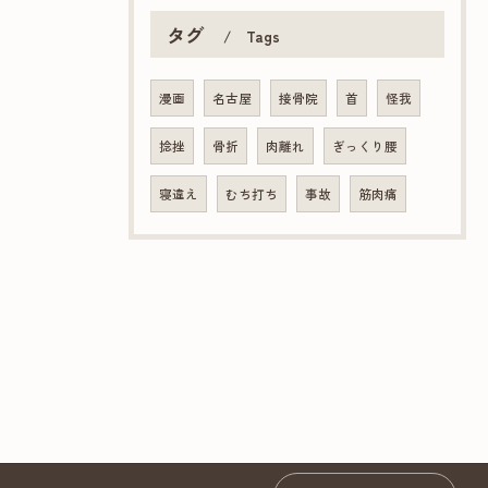
タグ
Tags
漫画
名古屋
接骨院
首
怪我
捻挫
骨折
肉離れ
ぎっくり腰
寝違え
むち打ち
事故
筋肉痛