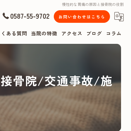
慢性的な胃痛の原因と接骨院の役割
0587-55-9702
お問い合わせはこちら
よくある質問
当院の特徴
アクセス
ブログ
コラム
漫画特集
腰痛
接骨院/交通事故/施
肩こり
頭痛
リハビリ
スポーツ