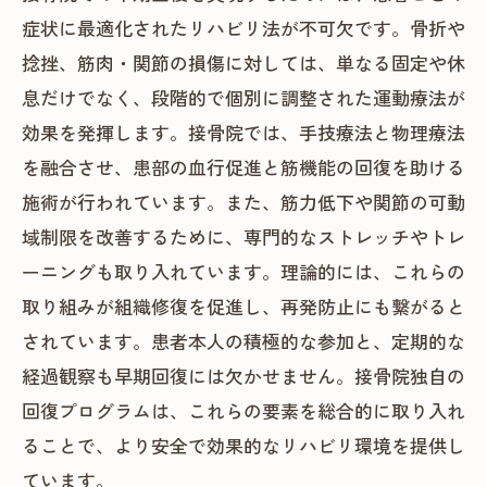
症状に最適化されたリハビリ法が不可欠です。骨折や
患者一人ひとりに合わせたリハビリ法で実現
捻挫、筋肉・関節の損傷に対しては、単なる固定や休
する最短回復プラン
息だけでなく、段階的で個別に調整された運動療法が
接骨院でのリハビリ成功体験：明日から始め
効果を発揮します。接骨院では、手技療法と物理療法
る回復への道
を融合させ、患部の血行促進と筋機能の回復を助ける
施術が行われています。また、筋力低下や関節の可動
域制限を改善するために、専門的なストレッチやトレ
ーニングも取り入れています。理論的には、これらの
取り組みが組織修復を促進し、再発防止にも繋がると
されています。患者本人の積極的な参加と、定期的な
経過観察も早期回復には欠かせません。接骨院独自の
回復プログラムは、これらの要素を総合的に取り入れ
ることで、より安全で効果的なリハビリ環境を提供し
ています。