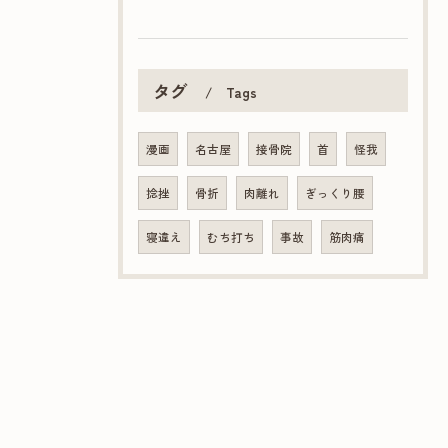
タグ
Tags
漫画
名古屋
接骨院
首
怪我
捻挫
骨折
肉離れ
ぎっくり腰
寝違え
むち打ち
事故
筋肉痛