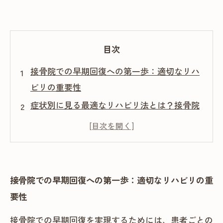
目次
接骨院での早期回復への第一歩：適切なリハ
ビリの重要性
症状別に見る最適なリハビリ法とは？接骨院
での効果的なアプローチ
骨折や捻挫からの回復ストーリー：接骨院が
提案するリハビリの実例
回復を加速させる最新リハビリ法の理論的背
接骨院での早期回復への第一歩：適切なリハビリの重
景と実践ポイント
要性
接骨院のリハビリで得られる安心感と早期回
接骨院での早期回復を実現するためには、患者ごとの
復の秘訣