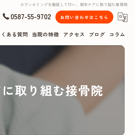
カウンセリングを徹底して行い、根本ケアに取り組む接骨院
0587-55-9702
お問い合わせはこちら
よくある質問
当院の特徴
アクセス
ブログ
コラム
漫画特集
腰痛
肩こり
アに取り組む接骨院
頭痛
リハビリ
スポーツ