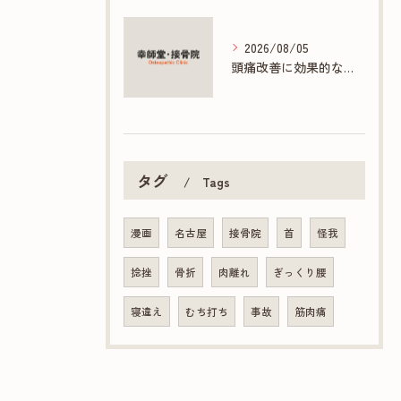
2026/08/05
頭痛改善に効果的な接骨院の多彩な施術方法
タグ
Tags
漫画
名古屋
接骨院
首
怪我
捻挫
骨折
肉離れ
ぎっくり腰
寝違え
むち打ち
事故
筋肉痛