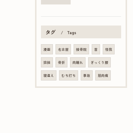
タグ
Tags
漫画
名古屋
接骨院
首
怪我
捻挫
骨折
肉離れ
ぎっくり腰
寝違え
むち打ち
事故
筋肉痛