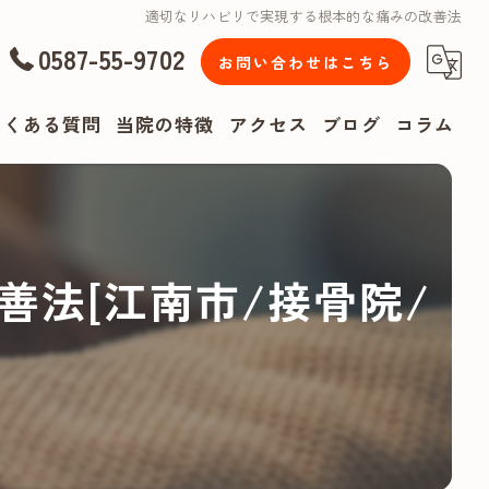
適切なリハビリで実現する根本的な痛みの改善法
0587-55-9702
お問い合わせはこちら
よくある質問
当院の特徴
アクセス
ブログ
コラム
漫画特集
腰痛
法[江南市/接骨院/
肩こり
頭痛
リハビリ
スポーツ