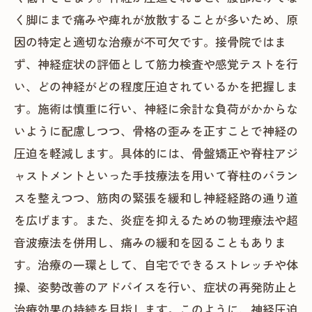
く脚にまで痛みや痺れが放散することが多いため、原
因の特定と適切な治療が不可欠です。接骨院ではま
ず、神経症状の評価として筋力検査や感覚テストを行
い、どの神経がどの程度圧迫されているかを把握しま
す。施術は慎重に行い、神経に余計な負荷がかからな
いように配慮しつつ、骨格の歪みを正すことで神経の
圧迫を軽減します。具体的には、骨盤矯正や脊柱アジ
ャストメントといった手技療法を用いて脊柱のバラン
スを整えつつ、筋肉の緊張を緩和し神経経路の通り道
を広げます。また、炎症を抑えるための物理療法や超
音波療法を併用し、痛みの緩和を図ることもありま
す。治療の一環として、自宅でできるストレッチや体
操、姿勢改善のアドバイスを行い、症状の再発防止と
治療効果の持続を目指します。このように、神経圧迫