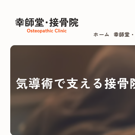
ホーム
幸師堂
気導術で支える接骨