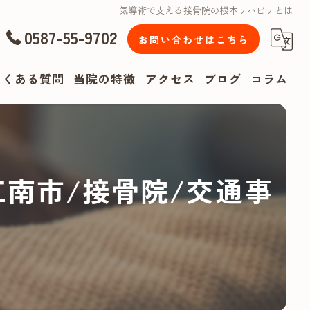
気導術で支える接骨院の根本リハビリとは
0587-55-9702
お問い合わせはこちら
よくある質問
当院の特徴
アクセス
ブログ
コラム
漫画特集
腰痛
南市/接骨院/交通事
肩こり
頭痛
リハビリ
スポーツ