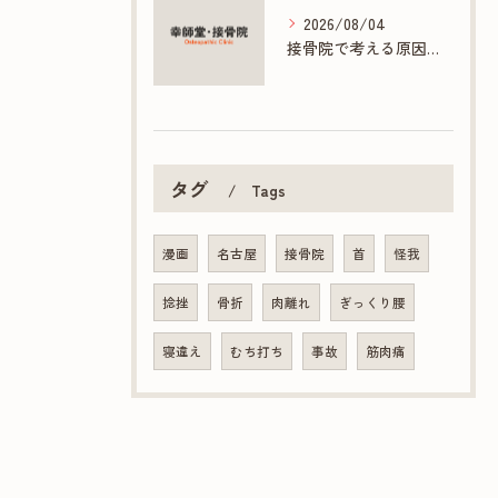
2026/08/04
接骨院で考える原因不明の胃痛と胸痛の対策
タグ
Tags
漫画
名古屋
接骨院
首
怪我
捻挫
骨折
肉離れ
ぎっくり腰
寝違え
むち打ち
事故
筋肉痛