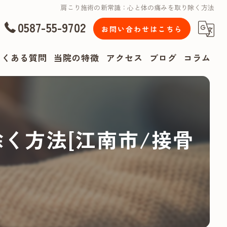
肩こり施術の新常識：心と体の痛みを取り除く方法
0587-55-9702
お問い合わせはこちら
よくある質問
当院の特徴
アクセス
ブログ
コラム
漫画特集
腰痛
く方法[江南市/接骨
肩こり
頭痛
リハビリ
スポーツ