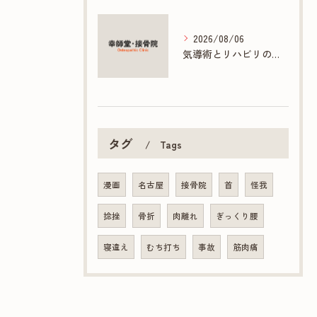
2026/08/06
気導術とリハビリの連携で促す早期回復法
タグ
Tags
漫画
名古屋
接骨院
首
怪我
捻挫
骨折
肉離れ
ぎっくり腰
寝違え
むち打ち
事故
筋肉痛