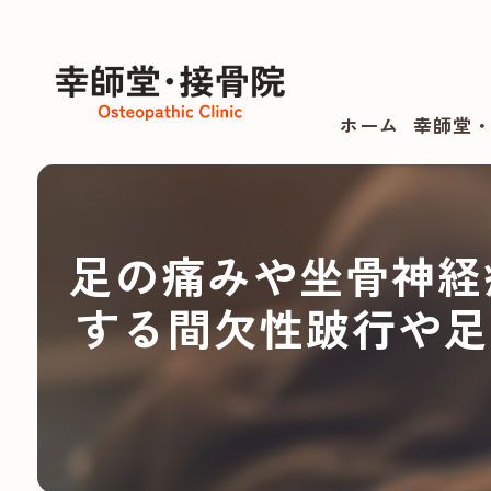
ホーム
幸師堂
足の痛みや坐骨神経
する間欠性跛行や足