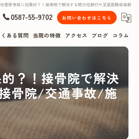
脊柱管狭窄症に効果的？！接骨院で解決する間欠性跛行や足底筋膜症候群
0587-55-9702
お問い合わせはこちら
よくある質問
当院の特徴
アクセス
ブログ
コラム
漫画特集
腰痛
果的？！接骨院で解決
肩こり
接骨院/交通事故/施
頭痛
リハビリ
スポーツ