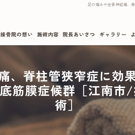
足の痛みや坐骨神経痛、
・接骨院の想い
施術内容
院長あいさつ
ギャラリー
痛、脊柱管狭窄症に効
底筋膜症候群［江南市/
術］