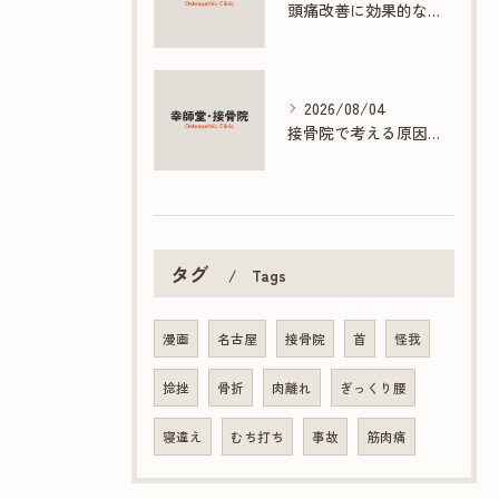
頭痛改善に効果的な接骨院の多彩な施術方法
2026/08/04
接骨院で考える原因不明の胃痛と胸痛の対策
タグ
Tags
漫画
名古屋
接骨院
首
怪我
捻挫
骨折
肉離れ
ぎっくり腰
寝違え
むち打ち
事故
筋肉痛