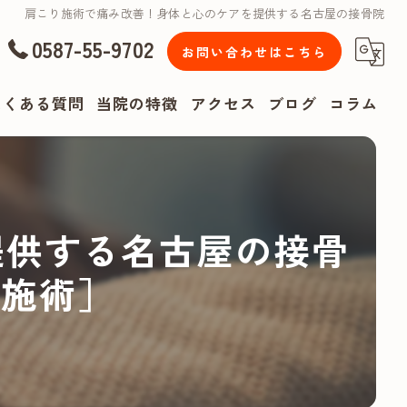
肩こり施術で痛み改善！身体と心のケアを提供する名古屋の接骨院
0587-55-9702
お問い合わせはこちら
よくある質問
当院の特徴
アクセス
ブログ
コラム
漫画特集
腰痛
提供する名古屋の接骨
肩こり
/施術］
頭痛
リハビリ
スポーツ