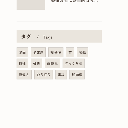
頭痛改善に効果的な接骨院の多彩な施術方法
タグ
Tags
漫画
名古屋
接骨院
首
怪我
捻挫
骨折
肉離れ
ぎっくり腰
寝違え
むち打ち
事故
筋肉痛