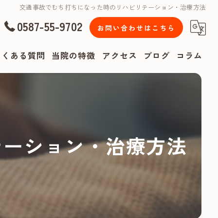
交通事故でむち打ちになった時のリハビリテーション・治療方法
0587-55-9702
お問い合わせはこちら
よくある質問
当院の特徴
アクセス
ブログ
コラム
漫画特集
腰痛
肩こり
テーション・治療方法
頭痛
リハビリ
スポーツ