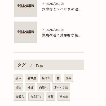
2026/08/06
気導術とリハビリの連携で促す早期回復法
2026/08/05
頭痛改善に効果的な接骨院の多彩な施術方法
タグ
Tags
漫画
名古屋
接骨院
首
怪我
捻挫
骨折
肉離れ
ぎっくり腰
寝違え
むち打ち
事故
筋肉痛